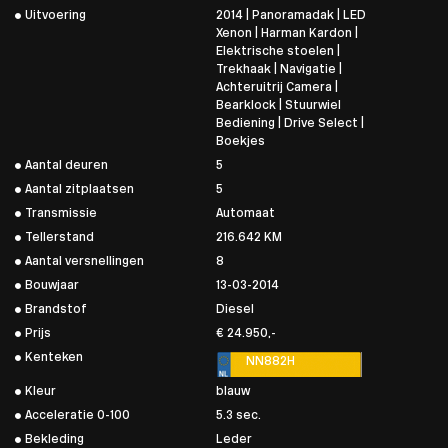
Uitvoering
2014 | Panoramadak | LED
Xenon | Harman Kardon |
Elektrische stoelen |
Trekhaak | Navigatie |
Achteruitrij Camera |
Bearklock | Stuurwiel
Bediening | Drive Select |
Boekjes
Aantal deuren
5
Aantal zitplaatsen
5
Transmissie
Automaat
Tellerstand
216.642 KM
Aantal versnellingen
8
Bouwjaar
13-03-2014
Brandstof
Diesel
Prijs
€ 24.950,-
Kenteken
NN882H
Kleur
blauw
Acceleratie 0-100
5.3 sec.
Bekleding
Leder