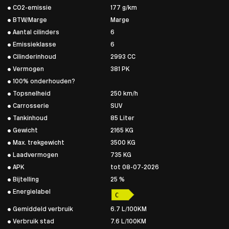
CO2-emissie
177 g/km
BTW/Marge
Marge
Aantal cilinders
6
Emissieklasse
6
Cilinderinhoud
2993 CC
Vermogen
381 PK
100% onderhouden?
Topsnelheid
250 km/h
Carrosserie
SUV
Tankinhoud
85 Liter
Gewicht
2165 KG
Max. trekgewicht
3500 KG
Laadvermogen
735 KG
APK
tot 08-07-2026
Bijtelling
25 %
Energielabel
Gemiddeld verbruik
6.7 L/100KM
Verbruik stad
7.6 L/100KM